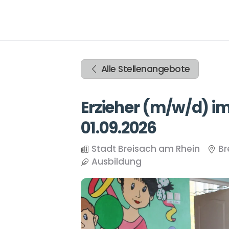
Zum
Inhalt
springen
Zur
Navigation
Alle Stellenangebote
springen
Zum
Footer
Erzieher (m/w/d) i
springen
01.09.2026
Stadt Breisach am Rhein
Br
Ausbildung